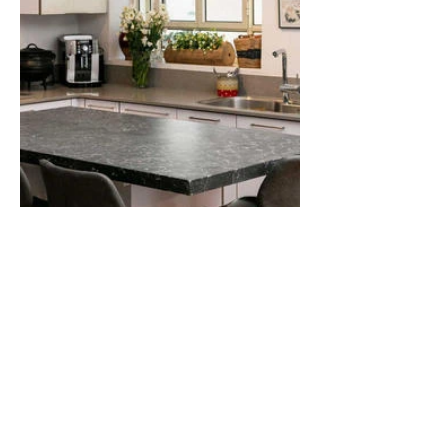
משטח דלפק מטבח מבטון אדריכלי
משויש