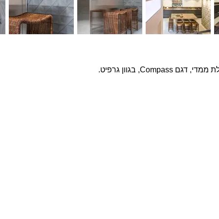
Comp, בגוון גרפיט.
פרויקטים נבחרים
צרו ק
שם מ
בטון אדריכלי מדגם Compass על קיר פינת אוכל
חיפוי בלבנים מדגם Yellow Belly, בבית בהוד השרון
חיפוי בטון אדריכלי תלת ממדי בטקסטורת בוקלה על
טלפון
קיר מדיה