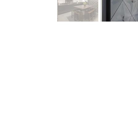
שר
לא