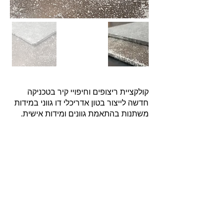
קולקציית ריצופים וחיפויי קיר בטכניקה
חדשה לייצור בטון אדריכלי דו גווני במידות
משתנות בהתאמת גוונים ומידות אישית.
אודות
חברת בריקים עוסקת בייבוא, שיווק ויישום לבנים
מחמר טבעי לבניה וחיפויי קיר למגוון מטרות: עיצוב
פנים, חיפוי קירות חיצוניים וריצוף הגן והחצר.
החברה מייבאת מאירופה לבנים מקוריות מפירוק
שיוצרו במאה ה 18 וה- 19, לבנים בסגנון "רטרו"
בעלות מראה כפרי ומיושן ולבנים במראה עכשווי
נקי ומינימליסטי.