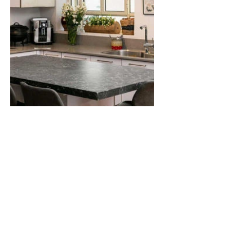
משטח דלפק מטבח מבטון אדריכלי
משויש