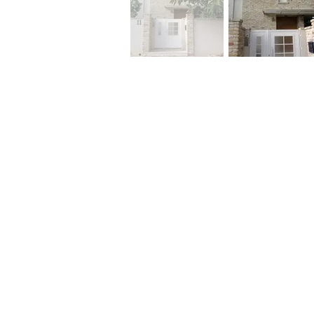
שר
לא