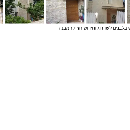
 בלבנים לשדרוג וחידוש חזית המבנה.
פרויקטים נבחרים
צרו ק
שם מ
בטון אדריכלי מדגם Compass על קיר פינת אוכל
חיפוי בלבנים מדגם Yellow Belly, בבית בהוד השרון
חיפוי בטון אדריכלי תלת ממדי בטקסטורת בוקלה על
טלפון
קיר מדיה
בית במושב בשרון - לבנים מפירוקים