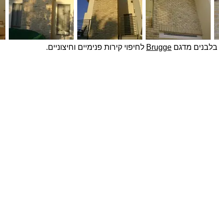
 בלבנים מדגם
Brugge
לחיפוי קירות פנימיים וחיצוניים.
פרויקטים נבחרים
צרו ק
שם מ
בטון אדריכלי מדגם Compass על קיר פינת אוכל
חיפוי בלבנים מדגם Yellow Belly, בבית בהוד השרון
חיפוי בטון אדריכלי תלת ממדי בטקסטורת בוקלה על
טלפון
קיר מדיה
בית במושב בשרון - לבנים מפירוקים