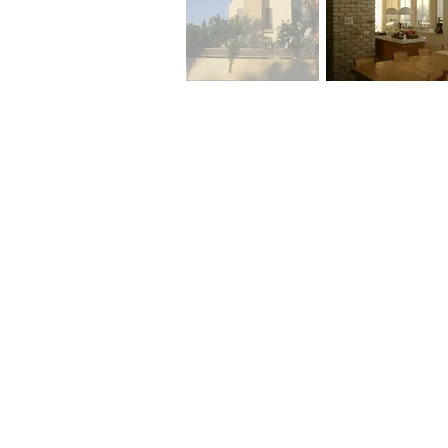
שר
לא