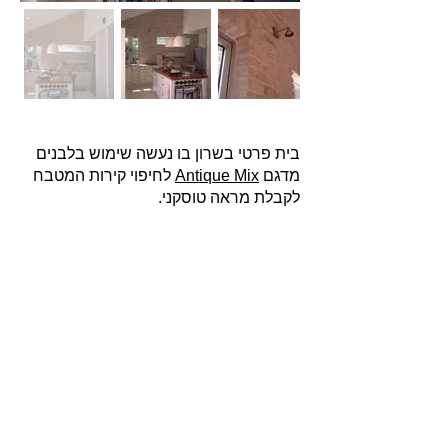
בית פרטי בשרון בו נעשה שימוש בלבנים
מדגם
Antique Mix
לחיפוי קירות המטבח
לקבלת מראה טוסקני.
אודות
חברת בריקים עוסקת בייבוא, שיווק ויישום לבנים
מחמר טבעי לבניה וחיפויי קיר למגוון מטרות: עיצוב
פנים, חיפוי קירות חיצוניים וריצוף הגן והחצר.
החברה מייבאת מאירופה לבנים מקוריות מפירוק
שיוצרו במאה ה 18 וה- 19, לבנים בסגנון "רטרו"
בעלות מראה כפרי ומיושן ולבנים במראה עכשווי
נקי ומינימליסטי.
עוד עוסקת החברה בעיצוב, ייצור ושיווק חיפויי קיר
ייחודיים מבטון אדריכלי תלת ממדי.