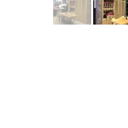
שר
לא