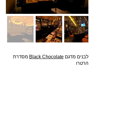
לבנים מדגם
Black Chocolate
מסדרת
הרטרו
אודות
חברת בריקים עוסקת בייבוא, שיווק ויישום לבנים
מחמר טבעי לבניה וחיפויי קיר למגוון מטרות: עיצוב
פנים, חיפוי קירות חיצוניים וריצוף הגן והחצר.
החברה מייבאת מאירופה לבנים מקוריות מפירוק
שיוצרו במאה ה 18 וה- 19, לבנים בסגנון "רטרו"
בעלות מראה כפרי ומיושן ולבנים במראה עכשווי
נקי ומינימליסטי.
עוד עוסקת החברה בעיצוב, ייצור ושיווק חיפויי קיר