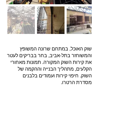
שוק האוכל, במתחם שרונה המשופץ
והמשוחזר בתל-אביב, בחר בבריקים לעטר
את קירות השוק המקורה. תמונות מאחורי
הקלעים, מתהליך הבנייה וההקמה של
השוק. חיפוי קירות ועמודים בלבנים
מסדרת הרטרו.
אודות
חברת בריקים עוסקת בייבוא, שיווק ויישום לבנים
מחמר טבעי לבניה וחיפויי קיר למגוון מטרות: עיצוב
פנים, חיפוי קירות חיצוניים וריצוף הגן והחצר.
החברה מייבאת מאירופה לבנים מקוריות מפירוק
שיוצרו במאה ה 18 וה- 19, לבנים בסגנון "רטרו"