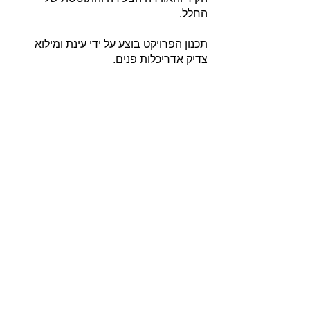
החלל.
תכנון הפרויקט בוצע על ידי עינת ומילוא
צדיק אדריכלות פנים.
אודות
חברת בריקים עוסקת בייבוא, שיווק ויישום לבנים
מחמר טבעי לבניה וחיפויי קיר למגוון מטרות: עיצוב
פנים, חיפוי קירות חיצוניים וריצוף הגן והחצר.
החברה מייבאת מאירופה לבנים מקוריות מפירוק
שיוצרו במאה ה 18 וה- 19, לבנים בסגנון "רטרו"
בעלות מראה כפרי ומיושן ולבנים במראה עכשווי
נקי ומינימליסטי.
עוד עוסקת החברה בעיצוב, ייצור ושיווק חיפויי קיר
ייחודיים מבטון אדריכלי תלת ממדי.
המשך
פרויקטים נבחרים