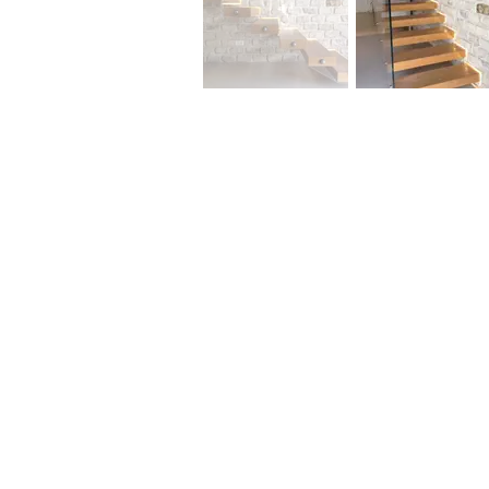
שר
לא