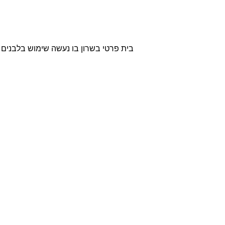
בית פרטי בשרון בו נעשה שימוש בלבנים 
אודות
חברת בריקים עוסקת בייבוא,
שיווק ויישום לבנים מחמר טבעי
לבניה וחיפויי קיר למגוון מטרות:
עיצוב פנים, חיפוי קירות חיצוניים
וריצוף הגן והחצר.
החברה מייבאת מאירופה לבנים
מקוריות מפירוק שיוצרו במאה ה
18 וה- 19, לבנים בסגנון "רטרו"
בעלות מראה כפרי ומיושן ולבנים