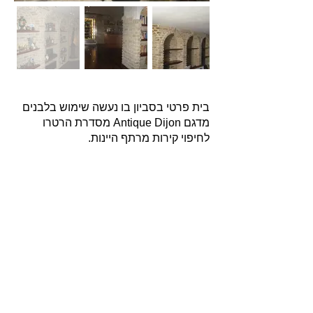
בית פרטי בסביון בו נעשה שימוש בלבנים
מדגם Antique Dijon מסדרת הרטרו
לחיפוי קירות מרתף היינות.
אודות
חברת בריקים עוסקת בייבוא, שיווק ויישום לבנים
מחמר טבעי לבניה וחיפויי קיר למגוון מטרות: עיצוב
פנים, חיפוי קירות חיצוניים וריצוף הגן והחצר.
החברה מייבאת מאירופה לבנים מקוריות מפירוק
שיוצרו במאה ה 18 וה- 19, לבנים בסגנון "רטרו"
בעלות מראה כפרי ומיושן ולבנים במראה עכשווי
נקי ומינימליסטי.
עוד עוסקת החברה בעיצוב, ייצור ושיווק חיפויי קיר
ייחודיים מבטון אדריכלי תלת ממדי.