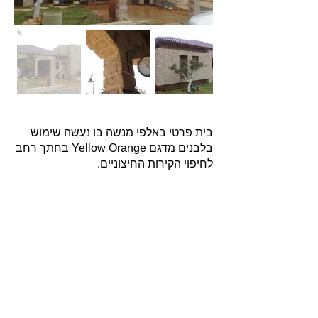
בית פרטי באלפי מנשה בו נעשה שימוש
בלבנים מדגם Yellow Orange בחתך רחב
לחיפוי הקירות החיצוניים.
אודות
חברת בריקים עוסקת בייבוא, שיווק ויישום לבנים
מחמר טבעי לבניה וחיפויי קיר למגוון מטרות: עיצוב
פנים, חיפוי קירות חיצוניים וריצוף הגן והחצר.
החברה מייבאת מאירופה לבנים מקוריות מפירוק
שיוצרו במאה ה 18 וה- 19, לבנים בסגנון "רטרו"
בעלות מראה כפרי ומיושן ולבנים במראה עכשווי
נקי ומינימליסטי.