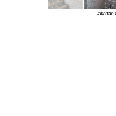
שר
לא