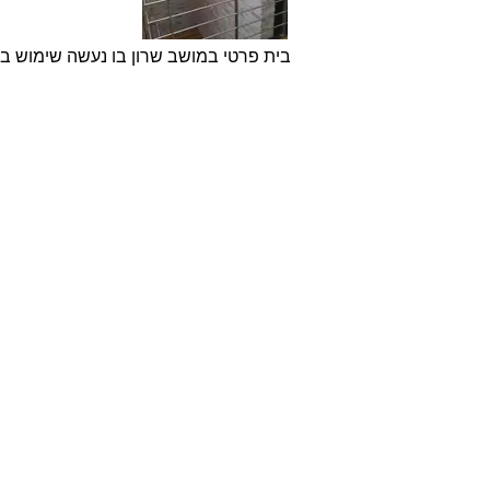
בית פרטי במושב שרון בו נעשה שימוש בלבנים מפירוקים מדגם Yellow Orange
אודות
חברת בריקים עוסקת בייבוא,
שיווק ויישום לבנים מחמר טבעי
לבניה וחיפויי קיר למגוון מטרות:
עיצוב פנים, חיפוי קירות חיצוניים
וריצוף הגן והחצר.
החברה מייבאת מאירופה לבנים
מקוריות מפירוק שיוצרו במאה ה
18 וה- 19, לבנים בסגנון "רטרו"
בעלות מראה כפרי ומיושן ולבנים
במראה עכשווי נקי ומינימליסטי.