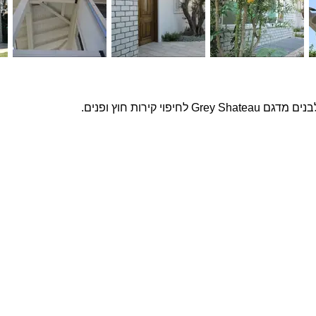
וי קירות חוץ ופנים.
פרויקטים נבחרים
צרו ק
שם מ
בטון אדריכלי מדגם Compass על קיר פינת אוכל
חיפוי בלבנים מדגם Yellow Belly, בבית בהוד השרון
חיפוי בטון אדריכלי תלת ממדי בטקסטורת בוקלה על
טלפון
קיר מדיה