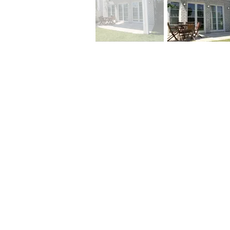
שר
לא