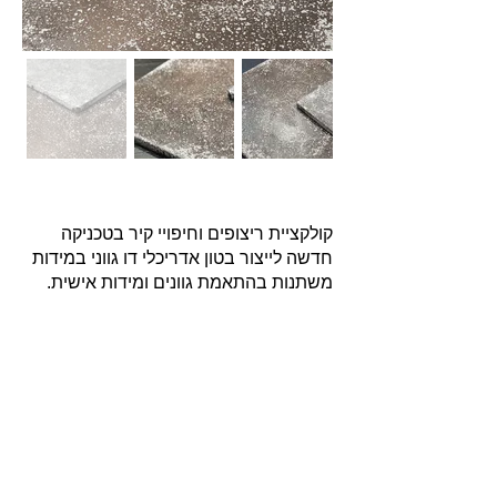
קולקציית ריצופים וחיפויי קיר בטכניקה
חדשה לייצור בטון אדריכלי דו גווני במידות
משתנות בהתאמת גוונים ומידות אישית.
אודות
חברת בריקים עוסקת בייבוא, שיווק ויישום לבנים
מחמר טבעי לבניה וחיפויי קיר למגוון מטרות: עיצוב
פנים, חיפוי קירות חיצוניים וריצוף הגן והחצר.
החברה מייבאת מאירופה לבנים מקוריות מפירוק
שיוצרו במאה ה 18 וה- 19, לבנים בסגנון "רטרו"
בעלות מראה כפרי ומיושן ולבנים במראה עכשווי