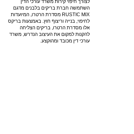
לצורך חיפוי קירות משרד עורכי הדין
השתמשה חברת בריקים בלבנים מדגם
RUSTIC MIX מסדרת הרטרו, המיועדות
לחיפוי, בנייה וריצוף חוץ. באמצעות בריקס
אלו מסדרת הרטרו, בריקים הצליחה
להקנות למקום את העיצוב הנדרש, משרד
עורכי דין מכובד ומהוקצע.
אודות
חברת בריקים עוסקת בייבוא, שיווק ויישום לבנים
מחמר טבעי לבניה וחיפויי קיר למגוון מטרות: עיצוב
פנים, חיפוי קירות חיצוניים וריצוף הגן והחצר.
החברה מייבאת מאירופה לבנים מקוריות מפירוק
שיוצרו במאה ה 18 וה- 19, לבנים בסגנון "רטרו"
בעלות מראה כפרי ומיושן ולבנים במראה עכשווי
נקי ומינימליסטי.
עוד עוסקת החברה בעיצוב, ייצור ושיווק חיפויי קיר
ייחודיים מבטון אדריכלי תלת ממדי.
המשך