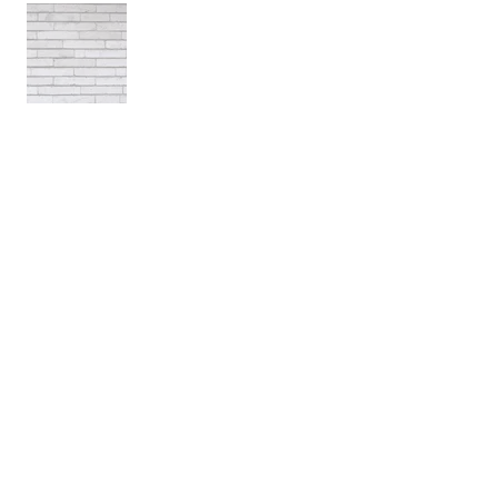
אודות
חברת בריקים עוסקת בייבוא, שיווק ויישום לבנים
מחמר טבעי לבניה וחיפויי קיר למגוון מטרות: עיצוב
פנים, חיפוי קירות חיצוניים וריצוף הגן והחצר.
החברה מייבאת מאירופה לבנים מקוריות מפירוק
שיוצרו במאה ה 18 וה- 19, לבנים בסגנון "רטרו"
בעלות מראה כפרי ומיושן ולבנים במראה עכשווי
נקי ומינימליסטי.
עוד עוסקת החברה בעיצוב, ייצור ושיווק חיפויי קיר
ייחודיים מבטון אדריכלי תלת ממדי.
המשך
פרויקטים נבחרים