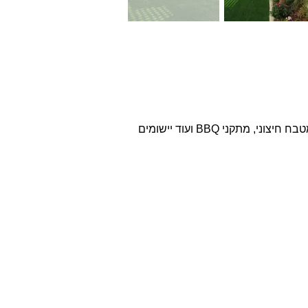
ניצול התכונות הטכניות של החומר מאפשר חיפוי, בנייה וריצוף של משטחי החצר והגן: לבניית אדניות, טבונים, מטבח חיצוני, מתקני BBQ ועוד יישומים
שר
לא