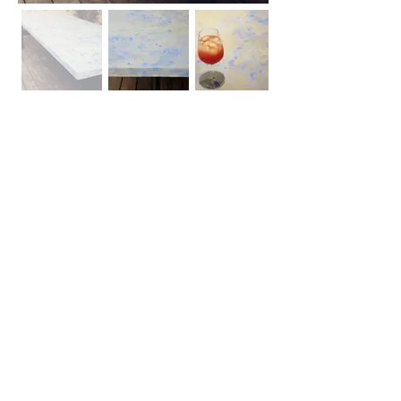
אודות
חברת בריקים עוסקת בייבוא, שיווק ויישום לבנים
מחמר טבעי לבניה וחיפויי קיר למגוון מטרות: עיצוב
פנים, חיפוי קירות חיצוניים וריצוף הגן והחצר.
החברה מייבאת מאירופה לבנים מקוריות מפירוק
שיוצרו במאה ה 18 וה- 19, לבנים בסגנון "רטרו"
בעלות מראה כפרי ומיושן ולבנים במראה עכשווי
נקי ומינימליסטי.
עוד עוסקת החברה בעיצוב, ייצור ושיווק חיפויי קיר
ייחודיים מבטון אדריכלי תלת ממדי.
המשך