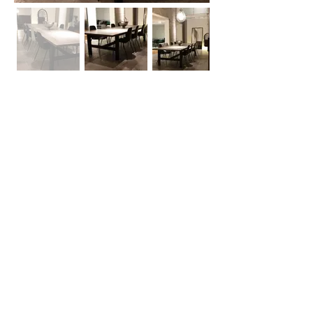
אודות
חברת בריקים עוסקת בייבוא, שיווק ויישום לבנים
מחמר טבעי לבניה וחיפויי קיר למגוון מטרות: עיצוב
פנים, חיפוי קירות חיצוניים וריצוף הגן והחצר.
החברה מייבאת מאירופה לבנים מקוריות מפירוק
שיוצרו במאה ה 18 וה- 19, לבנים בסגנון "רטרו"
בעלות מראה כפרי ומיושן ולבנים במראה עכשווי
נקי ומינימליסטי.
עוד עוסקת החברה בעיצוב, ייצור ושיווק חיפויי קיר
ייחודיים מבטון אדריכלי תלת ממדי.
המשך