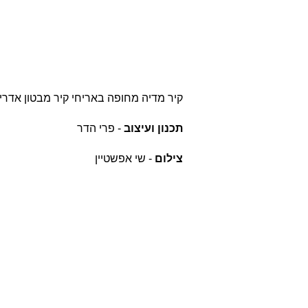
קיר מדיה מחופה באריחי קיר מבטון אדריכלי ב
תכנון ועיצוב
- פרי הדר
צילום
- שי אפשטיין
אודות
חברת בריקים עוסקת בייבוא,
שיווק ויישום לבנים מחמר טבעי
לבניה וחיפויי קיר למגוון מטרות: