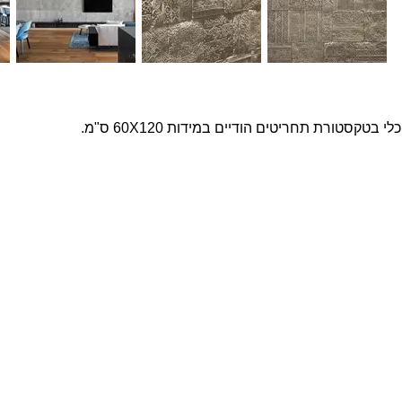
טקסטורת תחריטים הודיים במידות 60X120 ס"מ.
פרויקטים נבחרים
צרו ק
שם מ
בטון אדריכלי מדגם Compass על קיר פינת אוכל
חיפוי בלבנים מדגם Yellow Belly, בבית בהוד השרון