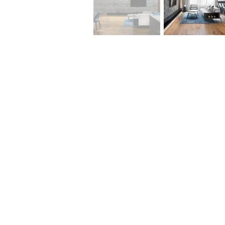
שר
לא