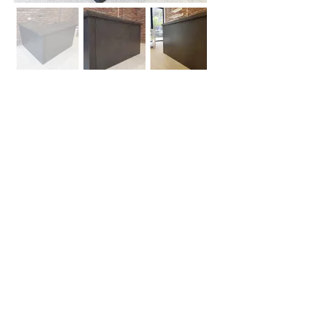
אודות
חברת בריקים עוסקת בייבוא, שיווק ויישום לבנים
מחמר טבעי לבניה וחיפויי קיר למגוון מטרות: עיצוב
פנים, חיפוי קירות חיצוניים וריצוף הגן והחצר.
החברה מייבאת מאירופה לבנים מקוריות מפירוק
שיוצרו במאה ה 18 וה- 19, לבנים בסגנון "רטרו"
בעלות מראה כפרי ומיושן ולבנים במראה עכשווי
נקי ומינימליסטי.
עוד עוסקת החברה בעיצוב, ייצור ושיווק חיפויי קיר
ייחודיים מבטון אדריכלי תלת ממדי.
המשך