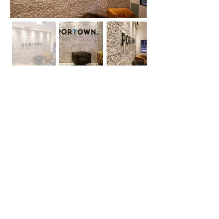
אודות
חברת בריקים עוסקת בייבוא, שיווק ויישום לבנים
מחמר טבעי לבניה וחיפויי קיר למגוון מטרות: עיצוב
פנים, חיפוי קירות חיצוניים וריצוף הגן והחצר.
החברה מייבאת מאירופה לבנים מקוריות מפירוק
שיוצרו במאה ה 18 וה- 19, לבנים בסגנון "רטרו"
בעלות מראה כפרי ומיושן ולבנים במראה עכשווי
נקי ומינימליסטי.
עוד עוסקת החברה בעיצוב, ייצור ושיווק חיפויי קיר
ייחודיים מבטון אדריכלי תלת ממדי.
המשך