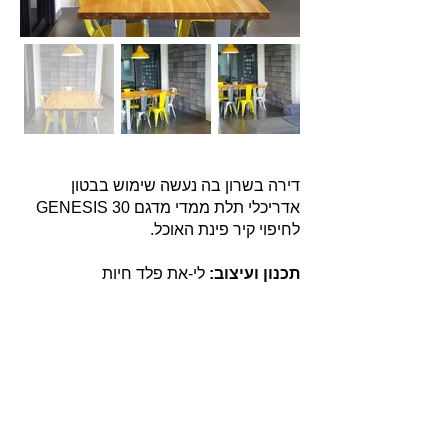
דירה בשרון בה נעשה שימוש בבטון
אדריכלי תלת ממדי מדגם GENESIS 30
לחיפוי קיר פינת האוכל.
תכנון ועיצוב:
לי-את פלד חיות
אודות
חברת בריקים עוסקת בייבוא, שיווק ויישום לבנים
מחמר טבעי לבניה וחיפויי קיר למגוון מטרות: עיצוב
פנים, חיפוי קירות חיצוניים וריצוף הגן והחצר.
החברה מייבאת מאירופה לבנים מקוריות מפירוק
שיוצרו במאה ה 18 וה- 19, לבנים בסגנון "רטרו"