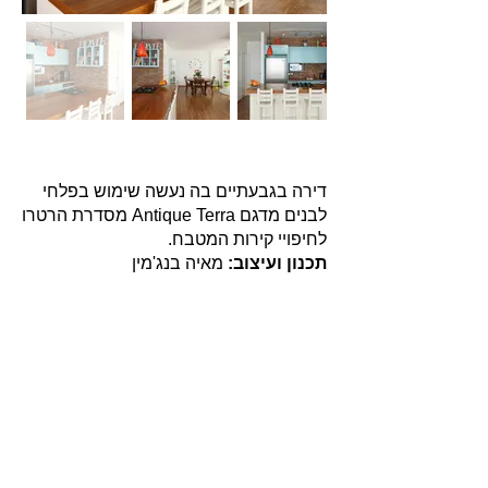
דירה בגבעתיים בה נעשה שימוש בפלחי
לבנים מדגם Antique Terra מסדרת הרטרו
לחיפויי קירות המטבח.
תכנון ועיצוב:
מאיה בנג'מין
אודות
חברת בריקים עוסקת בייבוא, שיווק ויישום לבנים
מחמר טבעי לבניה וחיפויי קיר למגוון מטרות: עיצוב
פנים, חיפוי קירות חיצוניים וריצוף הגן והחצר.
החברה מייבאת מאירופה לבנים מקוריות מפירוק
שיוצרו במאה ה 18 וה- 19, לבנים בסגנון "רטרו"
בעלות מראה כפרי ומיושן ולבנים במראה עכשווי
נקי ומינימליסטי.