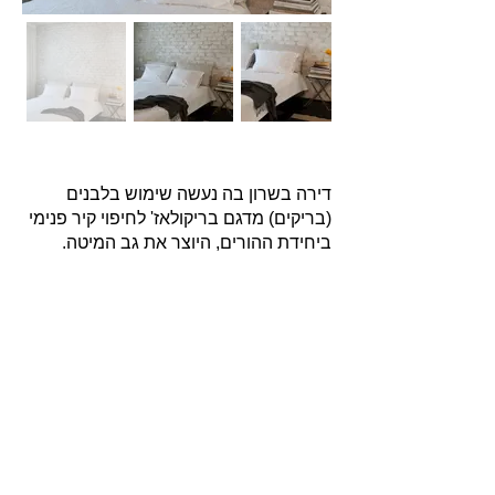
דירה בשרון בה נעשה שימוש בלבנים
(בריקים) מדגם בריקולאז' לחיפוי קיר פנימי
ביחידת ההורים, היוצר את גב המיטה.
אודות
חברת בריקים עוסקת בייבוא, שיווק ויישום לבנים
מחמר טבעי לבניה וחיפויי קיר למגוון מטרות: עיצוב
פנים, חיפוי קירות חיצוניים וריצוף הגן והחצר.
החברה מייבאת מאירופה לבנים מקוריות מפירוק
שיוצרו במאה ה 18 וה- 19, לבנים בסגנון "רטרו"
בעלות מראה כפרי ומיושן ולבנים במראה עכשווי
נקי ומינימליסטי.