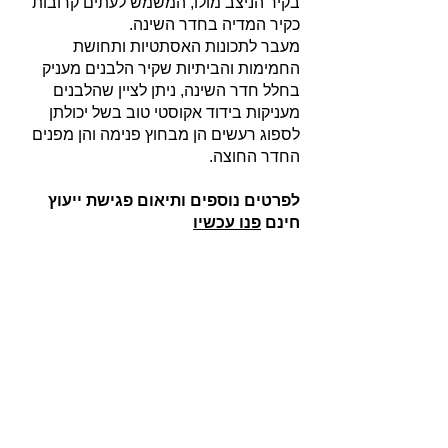
בקיר הניצב מולו, המשמש לעתים קרובות
כקיר המדיה בחדר השינה.
מעבר לתכונות האסתטיות ותחושת
החמימות והביתיות שקיר הלבנים מעניק
בחלל חדר השינה, ניתן לציין שהלבנים
מעניקות בידוד אקוסטי טוב בשל יכולתן
לספוג רעשים הן מבחוץ פנימה והן מפנים
החדר החוצה.
לפרטים נוספים ותיאום פגישת ייעוץ
חינם
פנו עכשיו
אודות
חברת בריקים עוסקת בייבוא, שיווק ויישום לבנים
מחמר טבעי לבניה וחיפויי קיר למגוון מטרות: עיצוב
פנים, חיפוי קירות חיצוניים וריצוף הגן והחצר.
החברה מייבאת מאירופה לבנים מקוריות מפירוק
שיוצרו במאה ה 18 וה- 19, לבנים בסגנון "רטרו"
בעלות מראה כפרי ומיושן ולבנים במראה עכשווי
נקי ומינימליסטי.