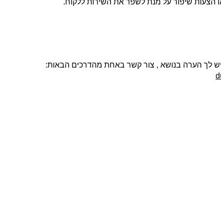
ו הצעות שיפור על מנת לשפר את השירות ללקוח.
יש לך הערה בנושא , צור קשר באחת מהדרכים הבאות:
d
פרויקטים נבחרים
צרו ק
שם מ
בטון אדריכלי מדגם Compass על קיר פינת אוכל
חיפוי בלבנים מדגם Yellow Belly, בבית בהוד השרון