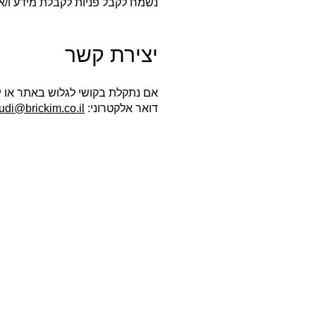
נשמח לקבל פניות לקבלת מידע ו/א
יצירת קשר
אם נתקלת בקושי לגלוש באתר או 
דואר אלקטרוני:
udi@brickim.co.il
אודות
חברת בריקים עוסקת בייבוא,
שיווק ויישום לבנים מחמר טבעי
לבניה וחיפויי קיר למגוון מטרות:
עיצוב פנים, חיפוי קירות חיצוניים
וריצוף הגן והחצר.