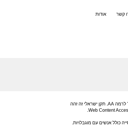
ו קשר
אודות
החברה פעלה בהתאם להנחיות הנגישות בתקן הישראלי 5568 "קווים מנחים - לנגישות תכנים באינטרנט" לרמה AA. תקן ישראלי זה זהה
 כולל אנשים עם מוגבלויות.