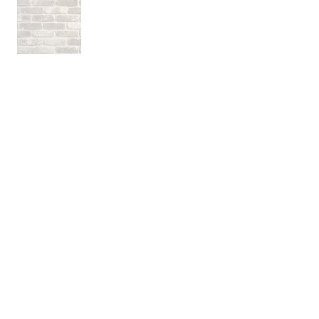
אודות
חברת בריקים עוסקת בייבוא, שיווק ויישום לבנים
מחמר טבעי לבניה וחיפויי קיר למגוון מטרות: עיצוב
פנים, חיפוי קירות חיצוניים וריצוף הגן והחצר.
החברה מייבאת מאירופה לבנים מקוריות מפירוק
שיוצרו במאה ה 18 וה- 19, לבנים בסגנון "רטרו"
בעלות מראה כפרי ומיושן ולבנים במראה עכשווי
נקי ומינימליסטי.
עוד עוסקת החברה בעיצוב, ייצור ושיווק חיפויי קיר
ייחודיים מבטון אדריכלי תלת ממדי.
המשך