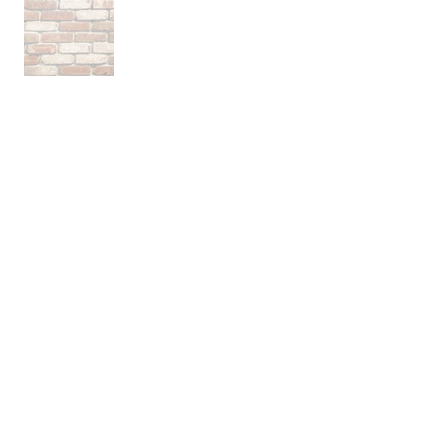
אודות
חברת בריקים עוסקת בייבוא, שיווק ויישום לבנים
מחמר טבעי לבניה וחיפויי קיר למגוון מטרות: עיצוב
פנים, חיפוי קירות חיצוניים וריצוף הגן והחצר.
החברה מייבאת מאירופה לבנים מקוריות מפירוק
שיוצרו במאה ה 18 וה- 19, לבנים בסגנון "רטרו"
בעלות מראה כפרי ומיושן ולבנים במראה עכשווי
נקי ומינימליסטי.
עוד עוסקת החברה בעיצוב, ייצור ושיווק חיפויי קיר
ייחודיים מבטון אדריכלי תלת ממדי.
המשך