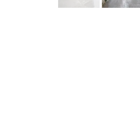
שר
לא