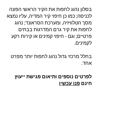
בסלון נהוג לחפות את הקיר הראשי הפונה
לכניסה; כמו כן חיפוי קיר המדיה, עליו נמצא
מסך הטלוויזיה, ומערכת הסראונד; נהוג
לחפות את קיר גרם המדרגות בבתים
פרטיים; וגם - חיפוי קמינים או קירות רקע
לקמינים.
בחלל מרכזי גדול נהוג לחפות יותר מפרט
אחד.
לפרטים נוספים ותיאום פגישת ייעוץ
חינם
פנו עכשיו
אודות
חברת בריקים עוסקת בייבוא, שיווק ויישום לבנים
מחמר טבעי לבניה וחיפויי קיר למגוון מטרות: עיצוב
פנים, חיפוי קירות חיצוניים וריצוף הגן והחצר.
החברה מייבאת מאירופה לבנים מקוריות מפירוק