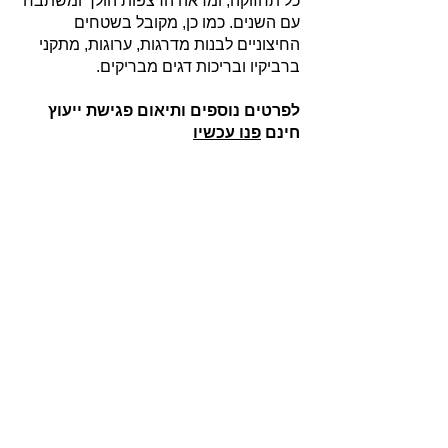
כל תחזוקה, ומראה הרצפות הולך ומשתבח
עם השנים. כמו כן, מקובל בשטחים
החיצוניים לבנות מדרגות, ערוגות, מתקני
ברביקיו ובריכות דגים מבריקים.
לפרטים נוספים ותיאום פגישת ייעוץ
חינם
פנו עכשיו
אודות
חברת בריקים עוסקת בייבוא, שיווק ויישום לבנים
מחמר טבעי לבניה וחיפויי קיר למגוון מטרות: עיצוב
פנים, חיפוי קירות חיצוניים וריצוף הגן והחצר.
החברה מייבאת מאירופה לבנים מקוריות מפירוק
שיוצרו במאה ה 18 וה- 19, לבנים בסגנון "רטרו"
בעלות מראה כפרי ומיושן ולבנים במראה עכשווי
נקי ומינימליסטי.
עוד עוסקת החברה בעיצוב, ייצור ושיווק חיפויי קיר
ייחודיים מבטון אדריכלי תלת ממדי.
המשך